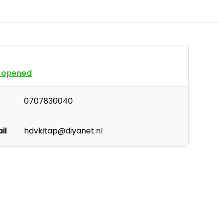
 opened
0707830040
il
hdvkitap@diyanet.nl