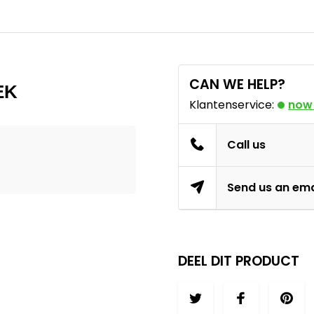
CAN WE HELP?
EK
Klantenservice:
now
Call us
Send us an ema
DEEL DIT PRODUCT