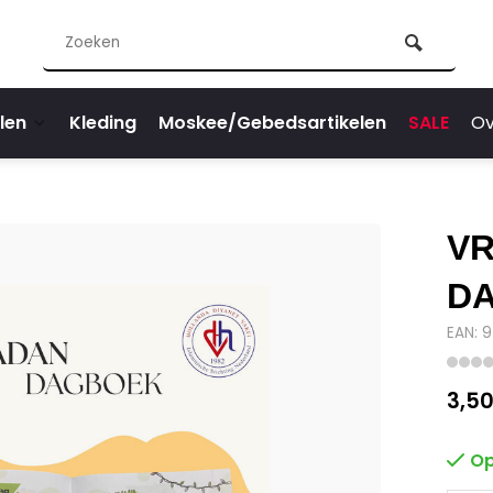
len
Kleding
Moskee/Gebedsartikelen
SALE
Ov
VR
D
EAN: 
3,5
Op