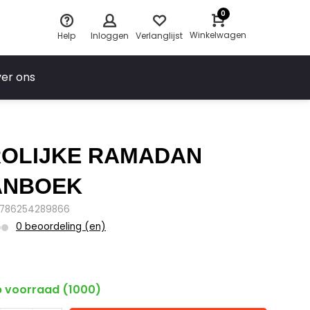
0
Winkelwagen
Help
Inloggen
Verlanglijst
er ons
OLIJKE RAMADAN
ANBOEK
9786254289866
0 beoordeling (en)
0
 voorraad (1000)