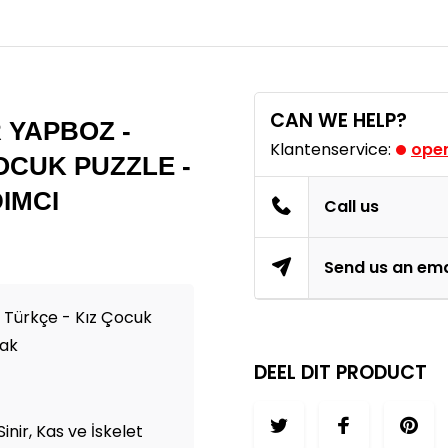
CAN WE HELP?
 YAPBOZ -
Klantenservice:
open
ÇOCUK PUZZLE -
DIMCI
Call us
Send us an ema
 Türkçe - Kız Çocuk
cak
DEEL DIT PRODUCT
inir, Kas ve İskelet