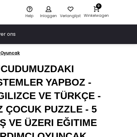
0
Winkelwagen
Help
Inloggen
Verlanglijst
er ons
ı Oyuncak
ÜCUDUMUZDAKI
STEMLER YAPBOZ -
GILIZCE VE TÜRKÇE -
Z ÇOCUK PUZZLE - 5
Ş VE ÜZERI EĞITIME
RDIMCI OYUNCAK