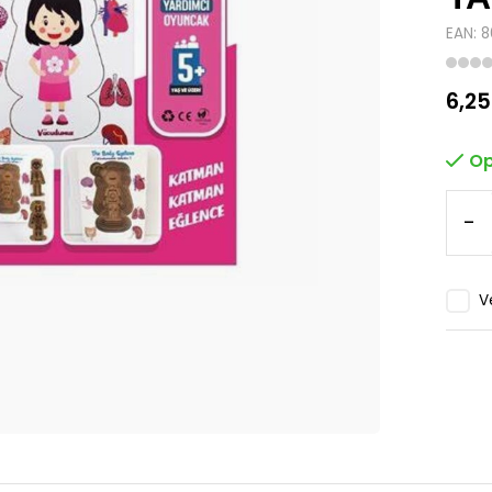
EAN: 
6,25
Op
-
V