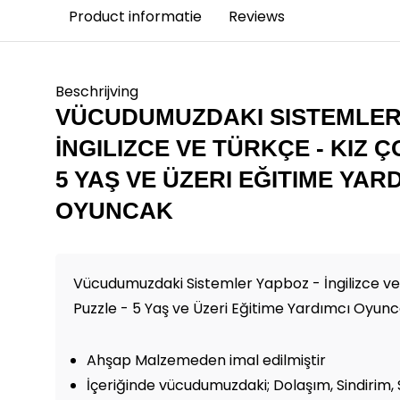
Product informatie
Reviews
Beschrijving
VÜCUDUMUZDAKI SISTEMLER
İNGILIZCE VE TÜRKÇE - KIZ 
5 YAŞ VE ÜZERI EĞITIME YAR
OYUNCAK
Vücudumuzdaki Sistemler Yapboz - İngilizce ve
Puzzle - 5 Yaş ve Üzeri Eğitime Yardımcı Oyun
Ahşap Malzemeden imal edilmiştir
İçeriğinde vücudumuzdaki; Dolaşım, Sindirim, S