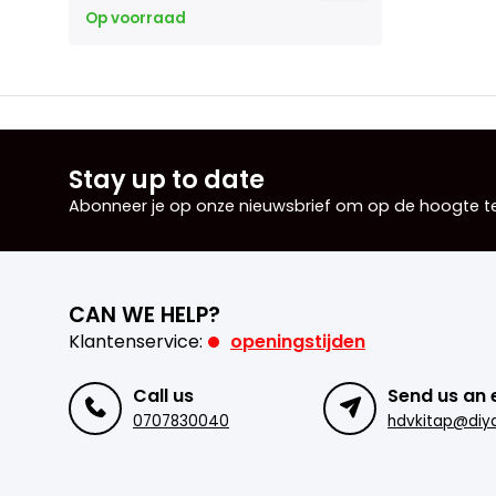
Op voorraad
Stay up to date
Abonneer je op onze nieuwsbrief om op de hoogte te 
CAN WE HELP?
Klantenservice:
openingstijden
Call us
Send us an 
0707830040
hdvkitap@diya