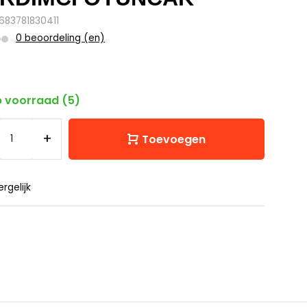
8683781830411
0 beoordeling (en)
 voorraad (5)
+
Toevoegen
ergelijk