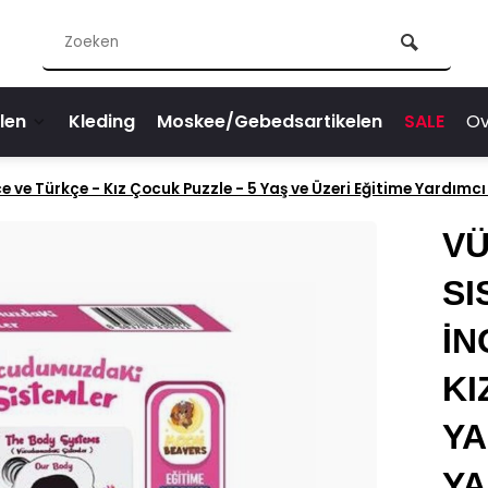
len
Kleding
Moskee/Gebedsartikelen
SALE
Ov
 ve Türkçe - Kız Çocuk Puzzle - 5 Yaş ve Üzeri Eğitime Yardımc
V
SI
İN
KI
YA
YA