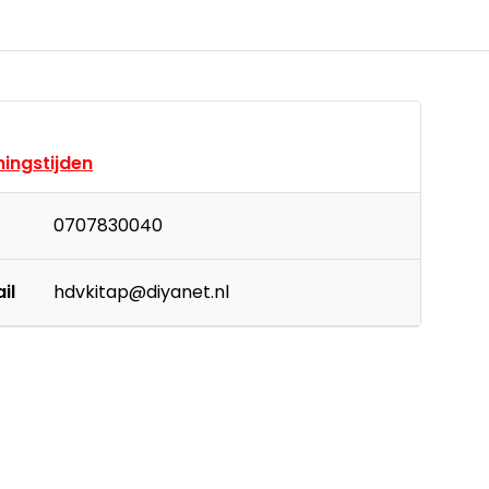
ingstijden
0707830040
il
hdvkitap@diyanet.nl