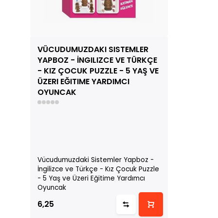
VÜCUDUMUZDAKI SISTEMLER
YAPBOZ - İNGILIZCE VE TÜRKÇE
- KIZ ÇOCUK PUZZLE - 5 YAŞ VE
ÜZERI EĞITIME YARDIMCI
OYUNCAK
Vücudumuzdaki Sistemler Yapboz -
İngilizce ve Türkçe - Kız Çocuk Puzzle
- 5 Yaş ve Üzeri Eğitime Yardımcı
Oyuncak
6,25