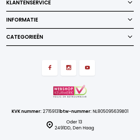
KLANTENSERVICE
INFORMATIE
CATEGORIEËN
KVK nummer:
27159131
btw-nummer:
NL805095639B01
Oder 13
2491DD, Den Haag