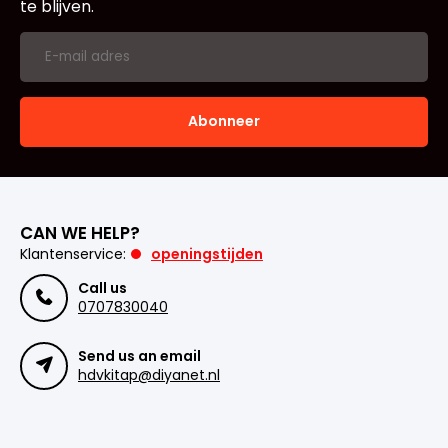
te blijven.
Abonneer
CAN WE HELP?
Klantenservice:
openingstijden
Call us
0707830040
Send us an email
hdvkitap@diyanet.nl