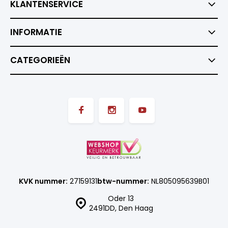
KLANTENSERVICE
INFORMATIE
CATEGORIEËN
KVK nummer:
27159131
btw-nummer:
NL805095639B01
Oder 13
2491DD, Den Haag