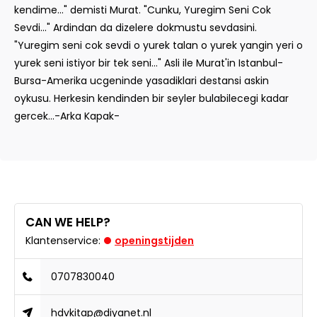
kendime..." demisti Murat. "Cunku, Yuregim Seni Cok
Sevdi..." Ardindan da dizelere dokmustu sevdasini.
"Yuregim seni cok sevdi o yurek talan o yurek yangin yeri o
yurek seni istiyor bir tek seni..." Asli ile Murat'in Istanbul-
Bursa-Amerika ucgeninde yasadiklari destansi askin
oykusu. Herkesin kendinden bir seyler bulabilecegi kadar
gercek...-Arka Kapak-
CAN WE HELP?
Klantenservice:
openingstijden
0707830040
hdvkitap@diyanet.nl