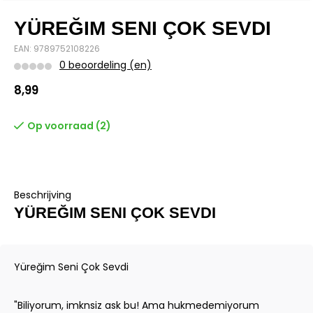
YÜREĞIM SENI ÇOK SEVDI
EAN: 9789752108226
0 beoordeling (en)
8,99
Op voorraad (2)
Beschrijving
YÜREĞIM SENI ÇOK SEVDI
Yüreğim Seni Çok Sevdi
"Biliyorum, imknsiz ask bu! Ama hukmedemiyorum