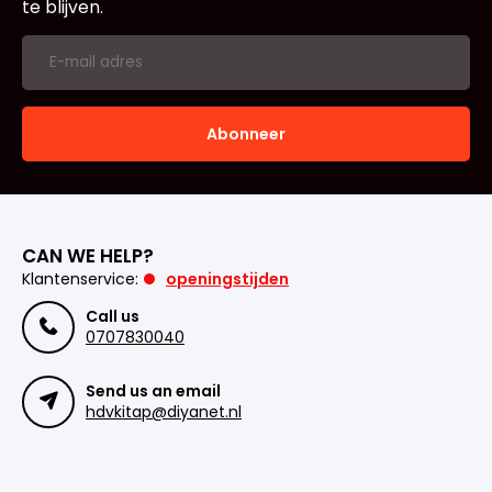
te blijven.
Abonneer
CAN WE HELP?
Klantenservice:
openingstijden
Call us
0707830040
Send us an email
hdvkitap@diyanet.nl