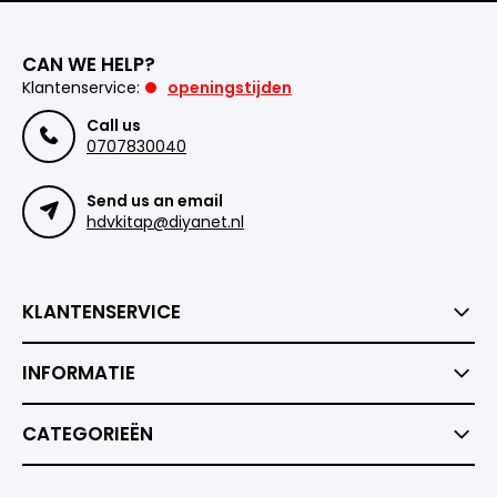
CAN WE HELP?
Klantenservice:
openingstijden
Call us
0707830040
Send us an email
hdvkitap@diyanet.nl
KLANTENSERVICE
INFORMATIE
CATEGORIEËN