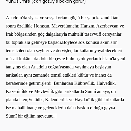
Yunus Emre (can gözüyle bakan görür)
Anadolu'da siyasi ve sosyal ortam güçlü bir yapı kazandıktan
sonra özellikle Horasan, Maverâünnehr, Harizm, Azerbeycan ve
Irak bölgesinden göç dalgalarıyla muhtelif tasavvufî cereyanlar
bu topraklara gelmeye başladı.Böylece söz konusu akımların
temsilcileri olan şeyhler ve dervişler, tarikatların yayabilecekleri
müsait imkânlarla dolu bir çevre bulmuş oluyorlardı.İslam'la yeni
tanışmış olan Anadolu coğrafyasında yayılmaya başlayan
tarikatlar, aynı zamanda temsil ettikleri kültür ve inancı da
beraberinde getirmişlerdi. Bunlardan Kübrevîlik, Halvetîlik,
Kazerûnîlik ve Mevlevîlîk gibi tarikatlarda Sünnî anlayış ön
planda iken;Vefâîlik, Kalenderîlik ve Haydarîlik gibi tarikatlarda
ise mahalli inanç ve geleneklerin daha baskın olduğu gayr-ı
Sünnî bir eğilim mevcuttu.