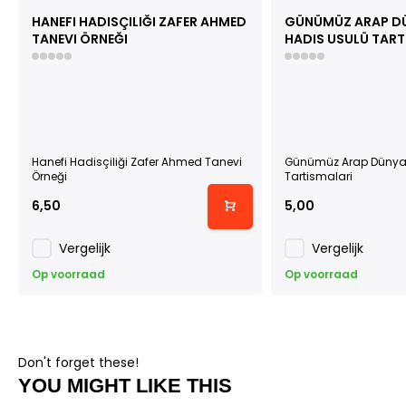
HANEFI HADISÇILIĞI ZAFER AHMED
GÜNÜMÜZ ARAP DÜ
TANEVI ÖRNEĞI
HADIS USULÜ TART
Hanefi Hadisçiliği Zafer Ahmed Tanevi
Günümüz Arap Dünyas
Örneği
Tartismalari
6,50
5,00
Vergelijk
Vergelijk
Op voorraad
Op voorraad
Don't forget these!
YOU MIGHT LIKE THIS