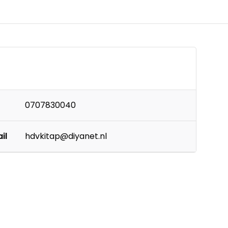
0707830040
il
hdvkitap@diyanet.nl