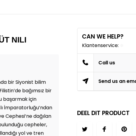
CAN WE HELP?
T NILI
Klantenservice:
Call us
Send us an ema
a bir Siyonist bilim
ilistin’de bağımsız bir
u başarmak için
nlı İmparatorluğu’ndan
DEEL DIT PRODUCT
uriye Cephesi’ne dağılan
 bulunduğu cepheler,
llandığı yol ve tren