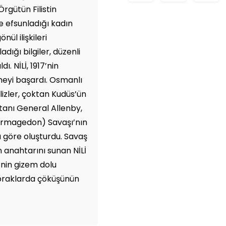
Örgütün Filistin
e efsunladığı kadın
ül ilişkileri
adığı bilgiler, düzenli
dı. NİLİ, 1917’nin
tmeyi başardı. Osmanlı
ilizler, çoktan Kudüs’ün
tanı General Allenby,
Armagedon) Savaşı’nın
ta göre oluşturdu. Savaş
n anahtarını sunan NİLİ
’nin gizem dolu
opraklarda çöküşünün