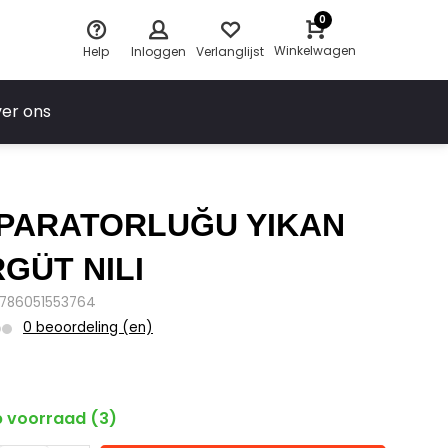
0
Winkelwagen
Help
Inloggen
Verlanglijst
er ons
PARATORLUĞU YIKAN
GÜT NILI
9786051553764
0 beoordeling (en)
 voorraad (3)