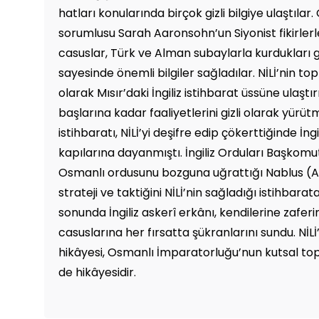
hatları konularında birçok gizli bilgiye ulaştılar. 
sorumlusu Sarah Aaronsohn’un Siyonist fikirlerl
casuslar, Türk ve Alman subaylarla kurdukları gön
sayesinde önemli bilgiler sağladılar. NİLİ’nin topl
olarak Mısır’daki İngiliz istihbarat üssüne ulaştırıl
başlarına kadar faaliyetlerini gizli olarak yürü
istihbaratı, NİLİ’yi deşifre edip çökerttiğinde İng
kapılarına dayanmıştı. İngiliz Orduları Başkomu
Osmanlı ordusunu bozguna uğrattığı Nablus (
strateji ve taktiğini NİLİ’nin sağladığı istihbara
sonunda İngiliz askerî erkânı, kendilerine zaferi
casuslarına her fırsatta şükranlarını sundu. NİLİ
hikâyesi, Osmanlı İmparatorluğu’nun kutsal t
de hikâyesidir.