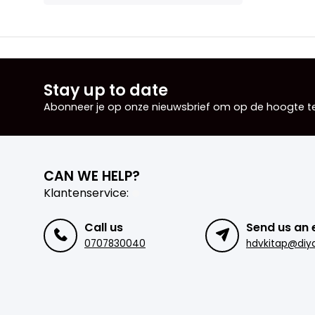
Stay up to date
Abonneer je op onze nieuwsbrief om op de hoogte te 
CAN WE HELP?
Klantenservice:
Call us
Send us an 
0707830040
hdvkitap@diya