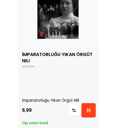
İMPARATORLUĞU YIKAN ÖRGÜT
NILI
İmparatorluğu Yıkan Örgüt Nili
6,99
Op voorraad