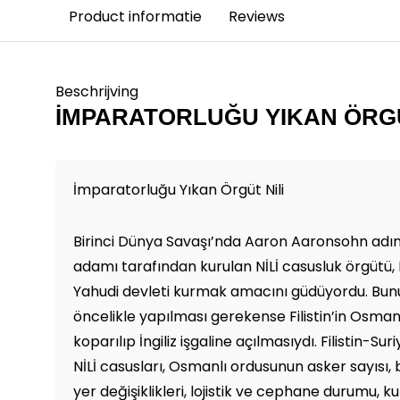
Product informatie
Reviews
Beschrijving
İMPARATORLUĞU YIKAN ÖRGÜ
İmparatorluğu Yıkan Örgüt Nili
Birinci Dünya Savaşı’nda Aaron Aaronsohn adınd
adamı tarafından kurulan NİLİ casusluk örgütü, F
Yahudi devleti kurmak amacını güdüyordu. Bun
öncelikle yapılması gerekense Filistin’in Osma
koparılıp İngiliz işgaline açılmasıydı. Filistin-S
NİLİ casusları, Osmanlı ordusunun asker sayısı,
yer değişiklikleri, lojistik ve cephane durumu, ku