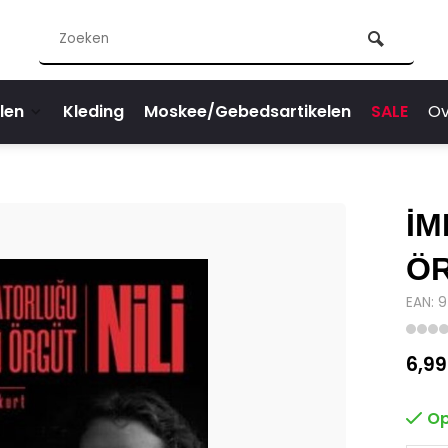
len
Kleding
Moskee/Gebedsartikelen
SALE
Ov
İM
ÖR
EAN: 
6,99
Op