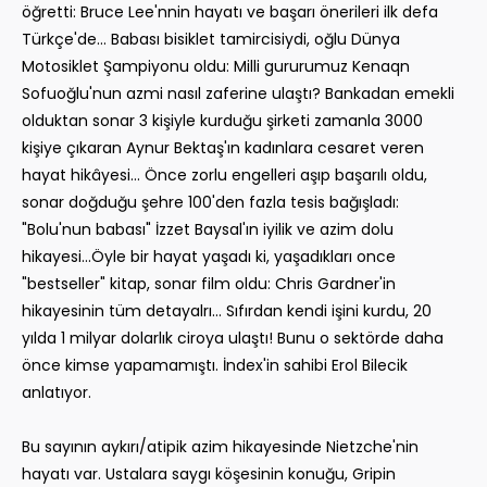
öğretti: Bruce Lee'nnin hayatı ve başarı önerileri ilk defa
Türkçe'de… Babası bisiklet tamircisiydi, oğlu Dünya
Motosiklet Şampiyonu oldu: Milli gururumuz Kenaqn
Sofuoğlu'nun azmi nasıl zaferine ulaştı? Bankadan emekli
olduktan sonar 3 kişiyle kurduğu şirketi zamanla 3000
kişiye çıkaran Aynur Bektaş'ın kadınlara cesaret veren
hayat hikâyesi… Önce zorlu engelleri aşıp başarılı oldu,
sonar doğduğu şehre 100'den fazla tesis bağışladı:
"Bolu'nun babası" İzzet Baysal'ın iyilik ve azim dolu
hikayesi…Öyle bir hayat yaşadı ki, yaşadıkları once
"bestseller" kitap, sonar film oldu: Chris Gardner'in
hikayesinin tüm detayalrı… Sıfırdan kendi işini kurdu, 20
yılda 1 milyar dolarlık ciroya ulaştı! Bunu o sektörde daha
önce kimse yapamamıştı. İndex'in sahibi Erol Bilecik
anlatıyor.
Bu sayının aykırı/atipik azim hikayesinde Nietzche'nin
hayatı var. Ustalara saygı köşesinin konuğu, Gripin