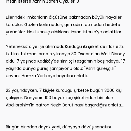
Insan isterse Azmin Zaferi Öyküleri 3
Ellerindeki imkanların ölçüsüne bakmadan büyük hayaller
kurdular. Gözleri korkmadan, geri adım atmadan hedefe
yürüdüler. Nasıl sonuç aldıklarını İnsan İsterse'ye anlattılar.
Yeteneksiz diye işe alınmadı. Kurduğu iki şirket de iflas etti.
İlk filmi tutmadı ama o yılmayıp 30 Oscar alan Walt Disney
oldu. 7 yaşında Kadıköy'de simitçi tezgahının başındaydı, 17
yaşında dünya güreş şampiyonu oldu: "Asrın güreşçisi"
unvanlı Hamza Yerlikaya hayatını anlattı.
23 yaşındayken, 7 kişiyle kurduğu şirkette bugün 3000 kişi
çalışıyor. Dünyanın 100 büyük ilaç şirketinden biri olan
Abdiibrahim'in patron Nezih Barut nasıl başardığını anlattı…
Bir gün birinden dayak yedi, dünyaya dövüş sanatını