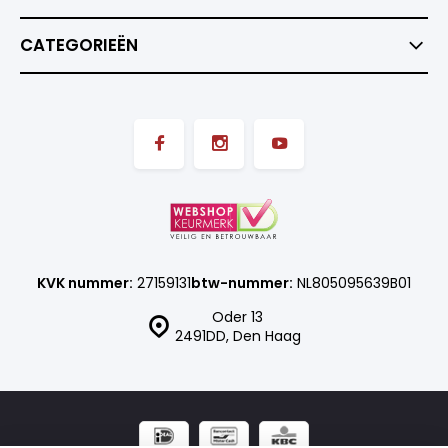
CATEGORIEËN
KVK nummer:
27159131
btw-nummer:
NL805095639B01
Oder 13
2491DD, Den Haag