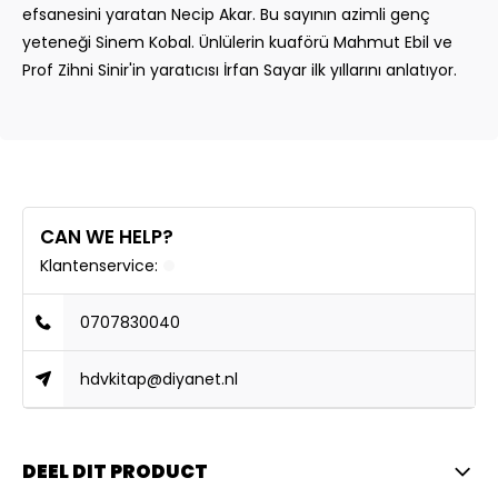
efsanesini yaratan Necip Akar. Bu sayının azimli genç
yeteneği Sinem Kobal. Ünlülerin kuaförü Mahmut Ebil ve
Prof Zihni Sinir'in yaratıcısı İrfan Sayar ilk yıllarını anlatıyor.
CAN WE HELP?
Klantenservice:
0707830040
hdvkitap@diyanet.nl
DEEL DIT PRODUCT