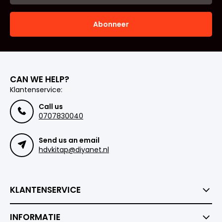
Abonneer
CAN WE HELP?
Klantenservice:
Call us
0707830040
Send us an email
hdvkitap@diyanet.nl
KLANTENSERVICE
INFORMATIE