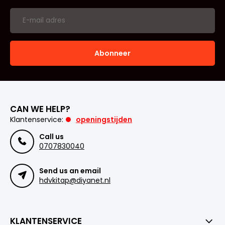
Abonneer
CAN WE HELP?
Klantenservice:
openingstijden
Call us
0707830040
Send us an email
hdvkitap@diyanet.nl
KLANTENSERVICE