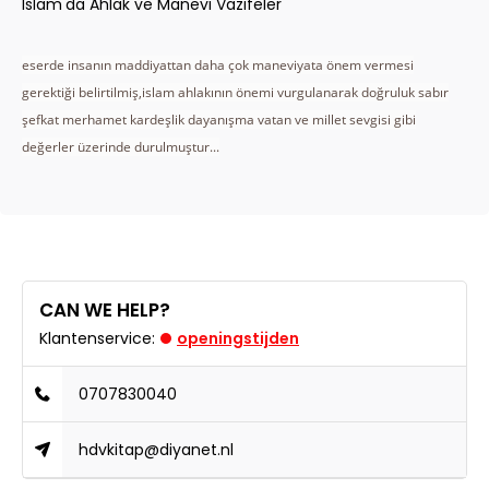
Islam'da Ahlak ve Manevi Vazifeler
eserde insanın maddiyattan daha çok maneviyata önem vermesi
gerektiği belirtilmiş,islam ahlakının önemi vurgulanarak doğruluk sabır
şefkat merhamet kardeşlik dayanışma vatan ve millet sevgisi gibi
değerler üzerinde durulmuştur...
CAN WE HELP?
Klantenservice:
openingstijden
0707830040
hdvkitap@diyanet.nl