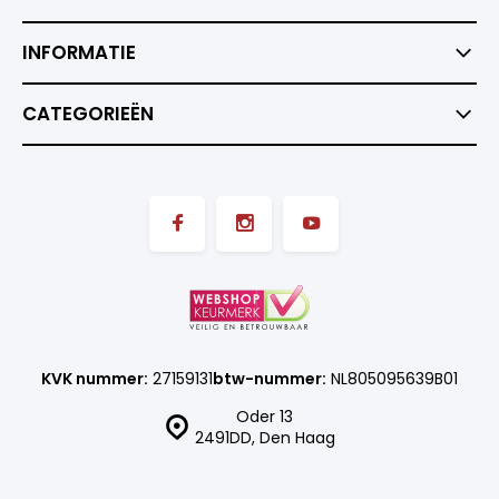
INFORMATIE
CATEGORIEËN
KVK nummer:
27159131
btw-nummer:
NL805095639B01
Oder 13
2491DD, Den Haag