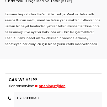
Kur'an Yolu Türkçe Meâl ve Tefsir (5 Cilt)
Tamamı beş cilt olan Kur'an Yolu Türkçe Meal ve Tefsir adlı
eserde Kur'an metni, meali ve tefsiri yer almaktadır. Alanlarında
uzman bir heyet tarafından yazılan tefsir, mushaf tertibine göre
hazırlanmıştır ve ayetler hakkında özlü bilgiler içermektedir.
Eser, Kur'an'ı ibadet olarak okumanın yanında anlamayı
hedefleyen her okuyucu için bir başvuru kitabı mahiyetindedir.
CAN WE HELP?
Klantenservice:
openingstijden
0707830040