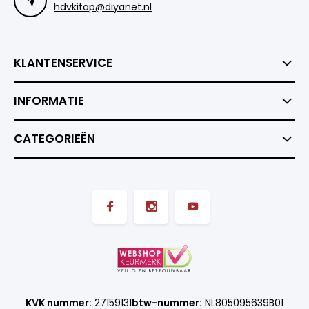
hdvkitap@diyanet.nl
KLANTENSERVICE
INFORMATIE
CATEGORIEËN
KVK nummer:
27159131
btw-nummer:
NL805095639B01