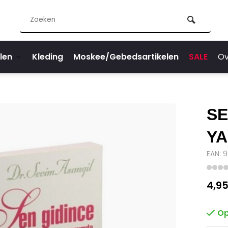
len
Kleding
Moskee/Gebedsartikelen
SALE
Ov
SE
Y
EAN: 
4,9
Op