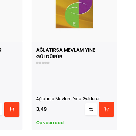
R
AĞLATIRSA MEVLAM YINE
S
GÜLDÜRÜR
G
Ağlatırsa Mevlam Yine Güldürür
Sa
3,49
8
Op voorraad
Op