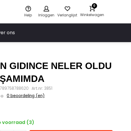
0
Winkelwagen
Help
Inloggen
Verlanglijst
er ons
N GIDINCE NELER OLDU
AŞAMIMDA
9789758788620
Art.nr: 3851
0 beoordeling (en)
5
 voorraad (3)