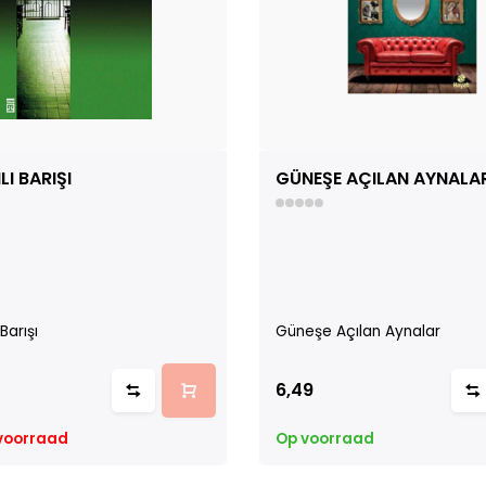
I BARIŞI
GÜNEŞE AÇILAN AYNALA
Barışı
Güneşe Açılan Aynalar
6,49
 voorraad
Op voorraad