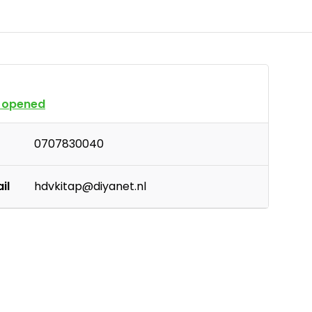
 opened
0707830040
il
hdvkitap@diyanet.nl