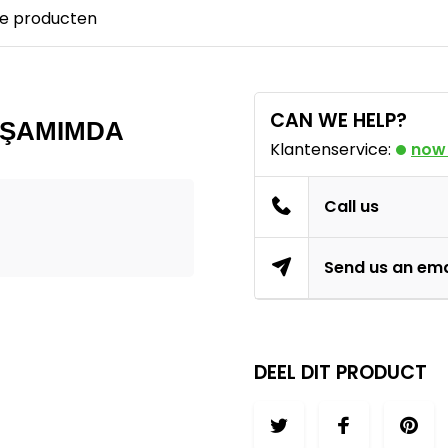
e producten
CAN WE HELP?
AŞAMIMDA
Klantenservice:
now
Call us
Send us an ema
DEEL DIT PRODUCT