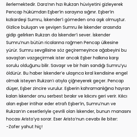
ilerlemektedir. Dara’nın hızı Rukzan hüviyetini gizleyerek
Pencap hükümdarı Eşber’in sarayına sığınır. Eşber’in
kızkardeşi Sumru, İskender’i gömeden ona aşık olmuştur.
Gizlice buluşan ve şevişen Sumru ile İskender arasında
gidip gelirken Rukzan da İskender’i sever. İskender
Sumru’nun bütün ricalarına rağmen Pencap ülkesine
yürür. Sumru sevgilisine söz geçiremeyince ağabeyini bu
savaştan vazgeçirmek ister ancak Eşber halkına karşı
sorulu olduğunu bilir. Savaşır ve bir hain sandığı Sumru’yu
öldürür. Bu haber İskender’e ulaşınca kıral kendisine engel
olmak isteyen Rukzan’ı atıyla çiğneyerek geçer. Pencap
düşer, Eşber zincire vurulur. Eşberin kahramanlığına hayran
kalan İskender onu serbest bırakır ve kılıcını geri verir. Kılıcı
alan eşber intihar eder etrafı Eşber’in, Sumru’nun ve
Rukzan’ın cesetleriyle çevrili olan İskender, bunun manasını
hocası Aristo’ya sorar. Eser Aristo’nun cevabı ile biter:
-Zafer yahut hiç!