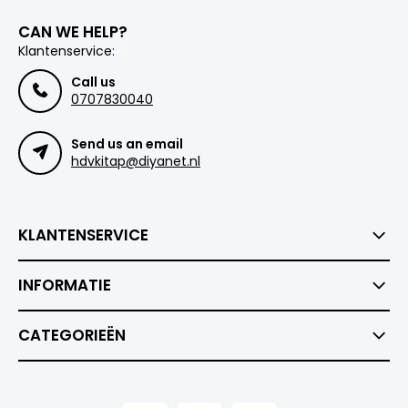
CAN WE HELP?
Klantenservice:
Call us
0707830040
Send us an email
hdvkitap@diyanet.nl
KLANTENSERVICE
INFORMATIE
CATEGORIEËN