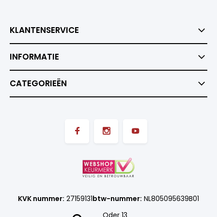
KLANTENSERVICE
INFORMATIE
CATEGORIEËN
KVK nummer:
27159131
btw-nummer:
NL805095639B01
Oder 13